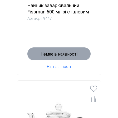
Чайник заварювальний
Fissman 600 мл зі сталевим
фі...
Артикул: 9447
Немає в наявності
Є в наявності