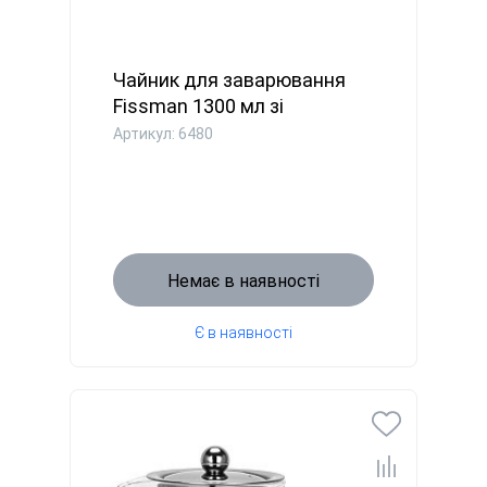
Чайник для заварювання
Fissman 1300 мл зі
сталевим...
Артикул: 6480
Немає в наявності
Є в наявності