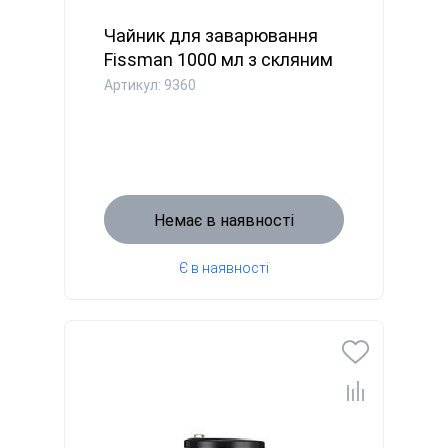
Чайник для заварювання
Fissman 1000 мл з скляним
ф...
Артикул: 9360
Немає в наявності
Є в наявності