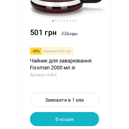
501 грн
770 грн
-
35
%
Економія
269 грн
Чайник для заварювання
Fissman 2000 мл зі
сталевим...
Артикул: 6464
Замовити в 1 клік
В кошик