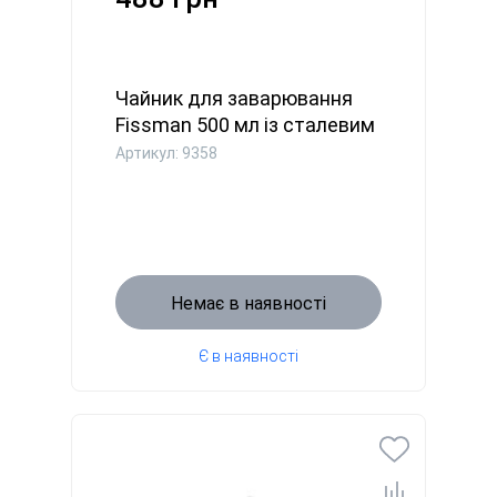
Чайник для заварювання
Fissman 500 мл із сталевим
...
Артикул: 9358
Немає в наявності
Є в наявності