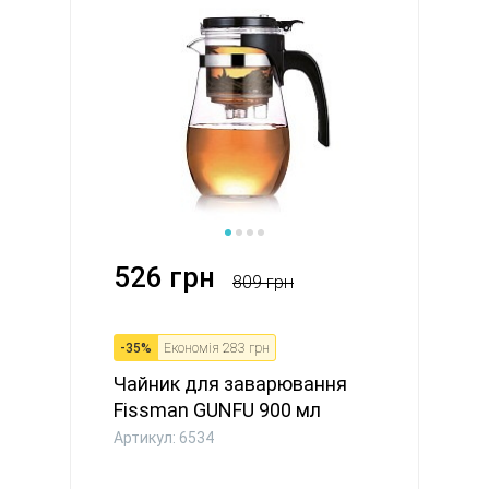
526 грн
809 грн
-
35
%
Економія
283 грн
Чайник для заварювання
Fissman GUNFU 900 мл
(6534)
Артикул: 6534