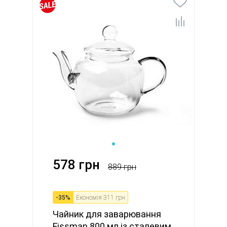
578 грн
889 грн
-
35
%
Економія
311 грн
Чайник для заварювання
Fissman 800 мл із сталевим