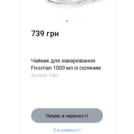
739 грн
Чайник для заварювання
Fissman 1000 мл із скляним
...
Артикул: 9363
Немає в наявності
Є в наявності