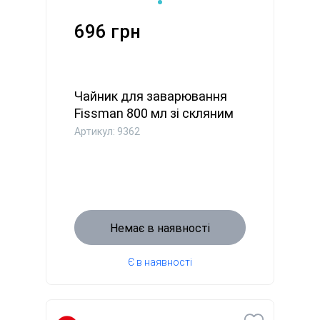
696 грн
Чайник для заварювання
Fissman 800 мл зі скляним
ф...
Артикул: 9362
Немає в наявності
Є в наявності