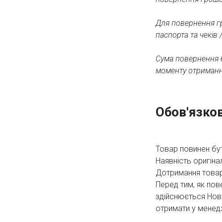
Для повернення г
паспорта та чеків
Сума повернення 
моменту отримання
Обов'язков
Товар повинен бу
Наявність оригіна
Дотримання товарн
Перед тим, як по
здійснюється Но
отримати у менед