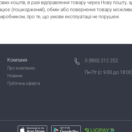
вих коштів, в разі відправлення товару через Нову пошту, 
ацює (пошкоджений), обмін або повернення товару можливий 
робником, про те, що умови експлуатації не порушені.
Компанія
0 (800) 212 252
Про компанію
Пн-Пт (с 9:00 до 18:00
Новини
Публічна оферта