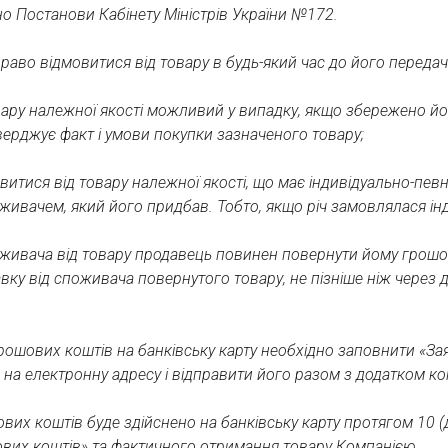
о Постанови Кабінету Міністрів України №172.
раво відмовитися від товару в будь-який час до його передачі,
ару належної якості можливий у випадку, якщо збережено йог
верджує факт і умови покупки зазначеного товару;
витися від товару належної якості, що має індивідуально-пев
ивачем, який його придбав. Тобто, якщо річ замовлялася інди
оживача від товару продавець повинен повернути йому грошо
вку від споживача повернутого товару, не пізніше ніж через 
ошових коштів на банківську карту необхідно заповнити «За
на електронну адресу і відправити його разом з додатком ко
их коштів буде здійснено на банківську карту протягом 10 (
вих коштів» та фактичного отримання товару Компанією.