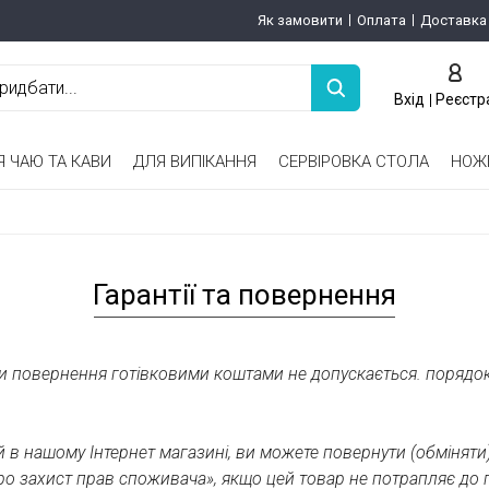
Як замовити
Оплата
Доставка
Вхід
Реєстр
Я ЧАЮ ТА КАВИ
ДЛЯ ВИПІКАННЯ
СЕРВІРОВКА СТОЛА
НОЖ
Ситечка для заварювання чаю
Форми з антипригарним покриттям
Підставки під гаряче, прихватки
Підставки для ножів, магнітні планки
Гарантії та повернення
ми повернення готівковими коштами не допускається. поряд
 в нашому Інтернет магазині, ви можете повернути (обміняти)
ро захист прав споживача», якщо цей товар не потрапляє до пе