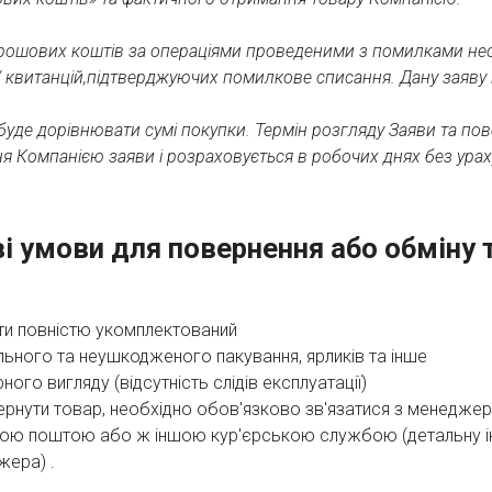
рошових коштів за операціями проведеними з помилками нео
 / квитанцій,підтверджуючих помилкове списання. Дану заяв
буде дорівнювати сумі покупки. Термін розгляду Заяви та п
 Компанією заяви і розраховується в робочих днях без ураху
і умови для повернення або обміну 
ти повністю укомплектований
льного та неушкодженого пакування, ярликів та інше
ого вигляду (відсутність слідів експлуатації)
вернути товар, необхідно обов'язково зв'язатися з менедж
вою поштою або ж іншою кур'єрською службою (детальну і
жера) .