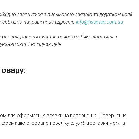
бхідно звернутися з письмовою заявою та додатком копії
у необхідно направити за адресою
info@fissman.com.ua
оверненнягрошових коштів починає обчислюватися з
вання свят / вихідних днів.
товару:
ером для оформлення заявки на повернення. Повернення
нформацію стосовно переліку служб доставки можна