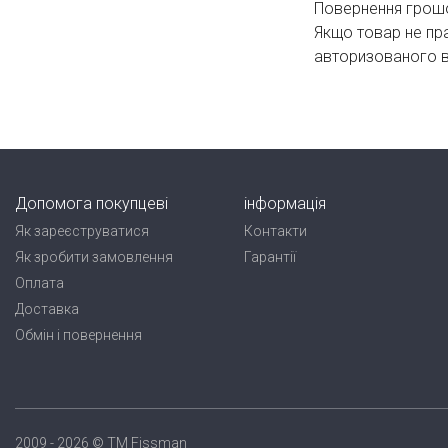
Повернення грошо
Якщо товар не пр
авторизованого ви
Допомога покупцеві
інформація
Як зареєструватися
Контакти
Як зробити замовлення
Гарантії
Оплата
Доставка
Обмін і повернення
2009 - 2026 © TM Fissman