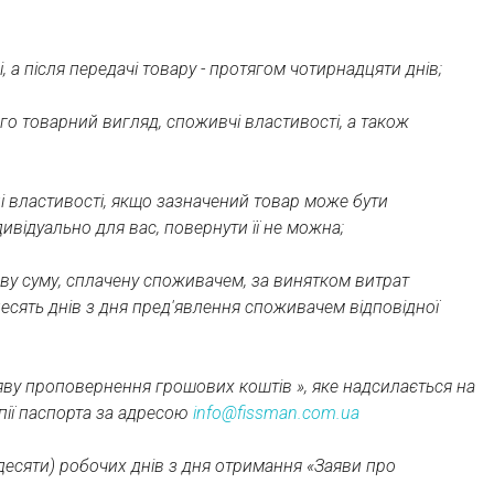
 а після передачі товару - протягом чотирнадцяти днів;
о товарний вигляд, споживчі властивості, а також
ні властивості, якщо зазначений товар може бути
відуально для вас, повернути її не можна;
ву суму, сплачену споживачем, за винятком витрат
десять днів з дня пред'явлення споживачем відповідної
яву проповернення грошових коштів », яке надсилається на
пії паспорта за адресою
info@fissman.com.ua
десяти) робочих днів з дня отримання «Заяви про