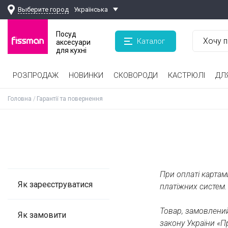
Выберите город
Українська
Посуд
Каталог
аксесуари
для кухні
РОЗПРОДАЖ
НОВИНКИ
СКОВОРОДИ
КАСТРЮЛІ
ДЛ
Дитячий посуд для приготування
Сковороди зі знімною ручкою
Кавоварки, турки, кавомолки
Терки, шинковки, яйцерізки, чоппери
Дитячий посуд для прийому їжі
Головна
Гарантії та повернення
При оплаті карта
Як зареєструватися
платіжних систем.
Товар, замовлений
Як замовити
закону України «П