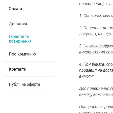
поверненню) згідн
Оплата
1. Споживач має п
Доставка
2. Повернення тов
документ, що підт
Гарантія та
повернення
3. Не можна відмо
використаний спож
Про компанію
4. При відмові сп
Контакти
продавця на доста
вимоги;
Публічна оферта
Для повернення гр
вимогу компанією 
Повернення грошов
повернення грошо