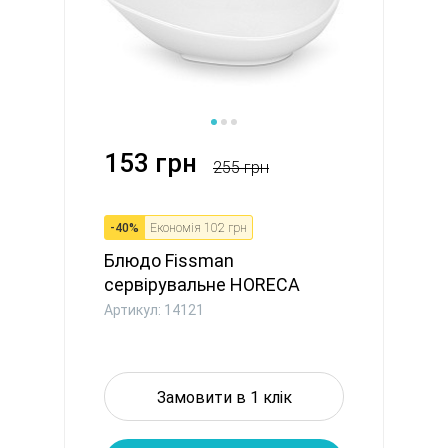
153 грн
255 грн
-
40
%
Економія
102 грн
Блюдо Fissman
сервірувальне HORECA
14x10,5 см порц...
Артикул: 14121
Замовити в 1 клік