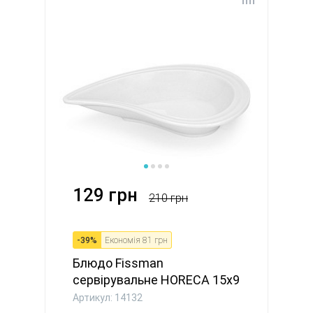
129 грн
210 грн
-
39
%
Економія
81 грн
Блюдо Fissman
сервірувальне HORECA 15x9
см порцеля...
Артикул: 14132