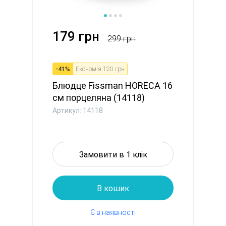
179 грн
299 грн
-
41
%
Економія
120 грн
Блюдце Fissman HORECA 16
см порцеляна (14118)
Артикул: 14118
Замовити в 1 клік
В кошик
Є в наявності