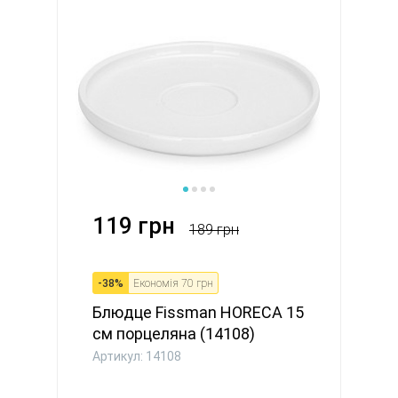
119 грн
189 грн
-
38
%
Економія
70 грн
Блюдце Fissman HORECA 15
см порцеляна (14108)
Артикул: 14108