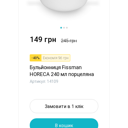
149 грн
245 грн
-
40
%
Економія
96 грн
Бульйонниця Fissman
HORECA 240 мл порцеляна
(14109...
Артикул: 14109
Замовити в 1 клік
В кошик