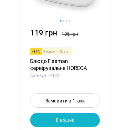
119 грн
195 грн
-
39
%
Економія
76 грн
Блюдо Fissman
сервірувальне HORECA
12,5x8 см порце...
Артикул: 14124
Замовити в 1 клік
В кошик