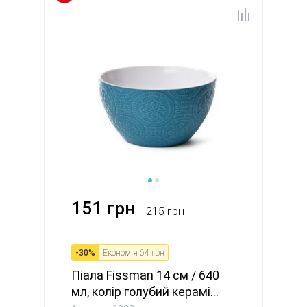
151 грн
215 грн
-
30
%
Економія
64 грн
Піала Fissman 14 см / 640
мл, колір голубий керамі...