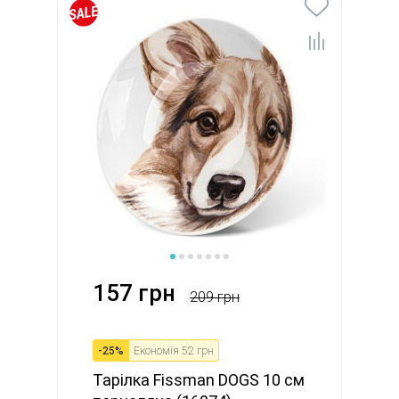
157 грн
209 грн
-
25
%
Економія
52 грн
Тарілка Fissman DOGS 10 см