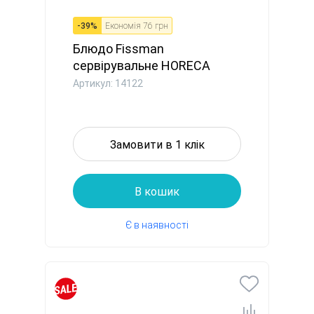
-
39
%
Економія
76 грн
Блюдо Fissman
сервірувальне HORECA
10,5x8,5 см пор...
Артикул: 14122
Замовити в 1 клік
В кошик
Є в наявності