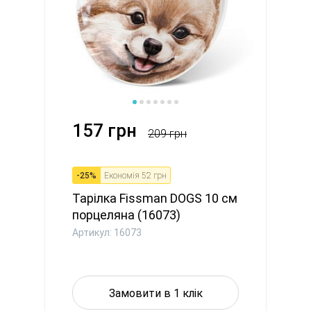
157 грн
209 грн
-
25
%
Економія
52 грн
Тарілка Fissman DOGS 10 см
порцеляна (16073)
Артикул: 16073
Замовити в 1 клік