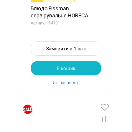
Блюдо Fissman
сервірувальне HORECA
30,5x7,5 см пор...
Артикул: 14101
Замовити в 1 клік
В кошик
Є в наявності