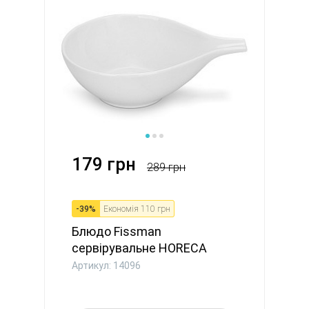
179 грн
289 грн
-
39
%
Економія
110 грн
Блюдо Fissman
сервірувальне HORECA
16,5x12 см порц...
Артикул: 14096