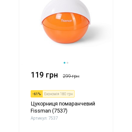
119 грн
299 грн
-
61
%
Економія
180 грн
Цукорниця помаранчевий
Fissman (7537)
Артикул: 7537