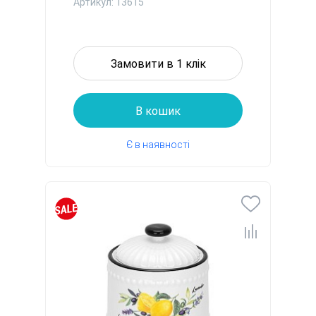
порцеляна (13615)
Артикул: 13615
Замовити в 1 клік
В кошик
Є в наявності