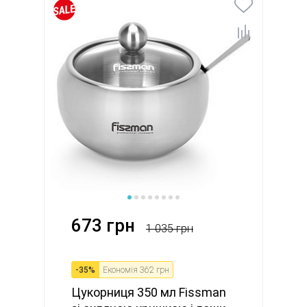
673 грн
1 035 грн
-
35
%
Економія
362 грн
Цукорниця 350 мл Fissman