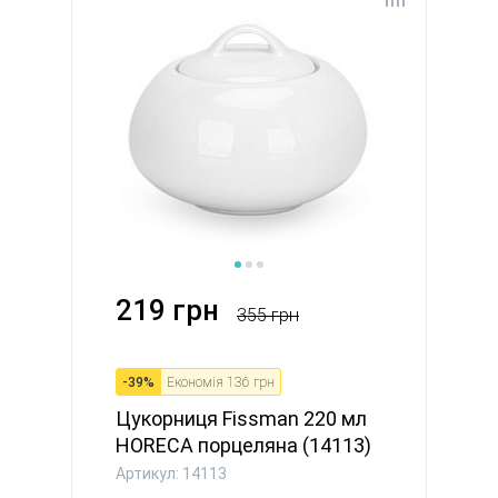
219 грн
355 грн
-
39
%
Економія
136 грн
Цукорниця Fissman 220 мл
HORECA порцеляна (14113)
Артикул: 14113