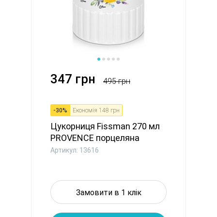
347 грн
495 грн
-
30
%
Економія
148 грн
Цукорниця Fissman 270 мл
PROVENCE порцеляна
(13616...
Артикул: 13616
Замовити в 1 клік