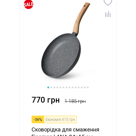
770 грн
1 185 грн
-
36
%
Економія
415 грн
Сковорідка для смаження