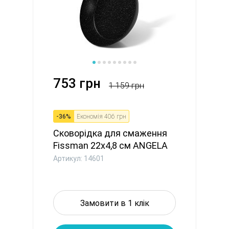
753 грн
1 159 грн
-
36
%
Економія
406 грн
Сковорідка для смаження
Fissman 22x4,8 см ANGELA
л...
Артикул: 14601
Замовити в 1 клік