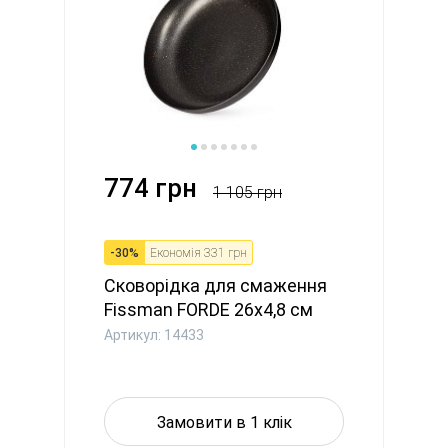
774 грн
1 105 грн
-
30
%
Економія
331 грн
Сковорідка для смаження
Fissman FORDE 26x4,8 см
ал...
Артикул: 14433
Замовити в 1 клік