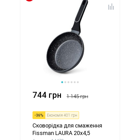
744 грн
1 145 грн
-
36
%
Економія
401 грн
Сковорідка для смаження
Fissman LAURA 20x4,5