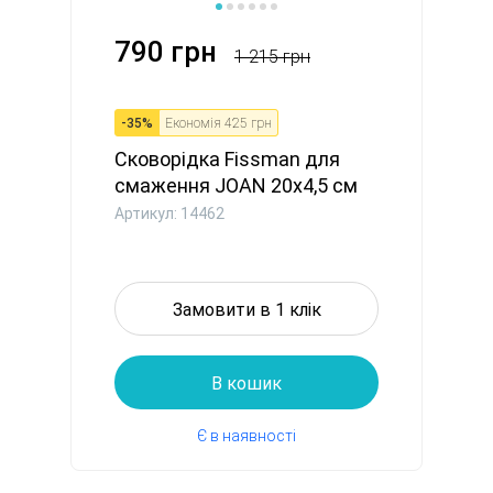
790 грн
1 215 грн
-
35
%
Економія
425 грн
Сковорідка Fissman для
смаження JOAN 20x4,5 см
алю...
Артикул: 14462
Замовити в 1 клік
В кошик
Є в наявності