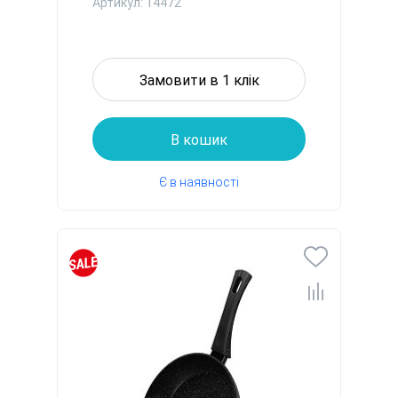
алюмі...
Артикул: 14472
Замовити в 1 клік
В кошик
Є в наявності