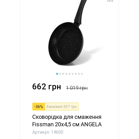
662 грн
1 019 грн
-
36
%
Економія
357 грн
Сковорідка для смаження
Fissman 20x4,5 см ANGELA
л...
Артикул: 14600