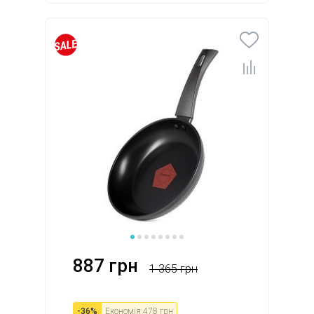
887 грн
1 365 грн
-
36
%
Економія
478 грн