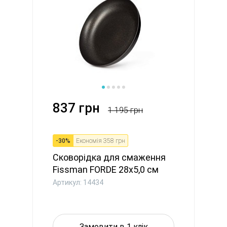
837 грн
1 195 грн
-
30
%
Економія
358 грн
Сковорідка для смаження
Fissman FORDE 28x5,0 см
ал...
Артикул: 14434
Замовити в 1 клік