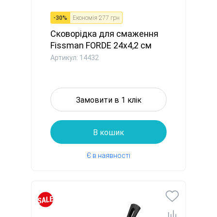
-
30
%
Економія
277 грн
Сковорідка для смаження
Fissman FORDE 24x4,2 см
ал...
Артикул: 14432
Замовити в 1 клік
В кошик
Є в наявності