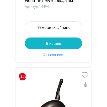
Fissman LANA 24x4,5 см
алю...
Артикул: 14494
Замовити в 1 клік
В кошик
Є в наявності