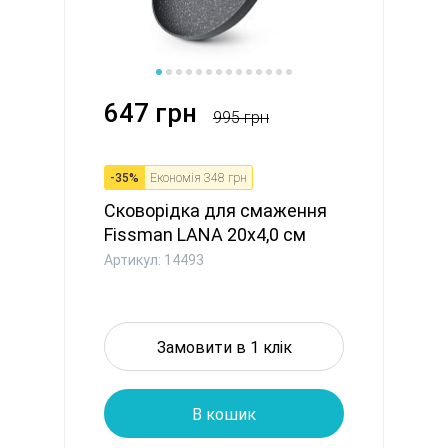
647 грн
995 грн
-
35
%
Економія
348 грн
Сковорідка для смаження
Fissman LANA 20x4,0 см
алю...
Артикул: 14493
Замовити в 1 клік
В кошик