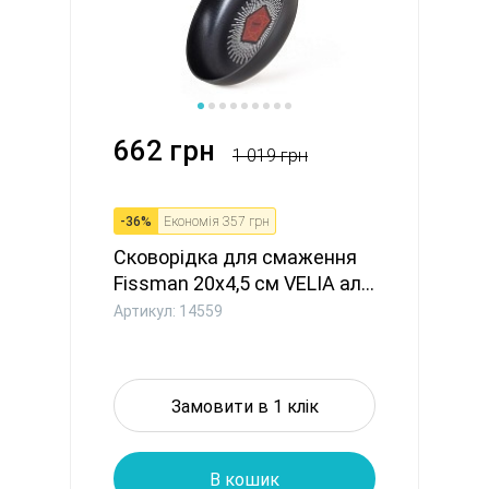
662 грн
1 019 грн
-
36
%
Економія
357 грн
Сковорідка для смаження
Fissman 20x4,5 см VELIA ал...
Артикул: 14559
Замовити в 1 клік
В кошик