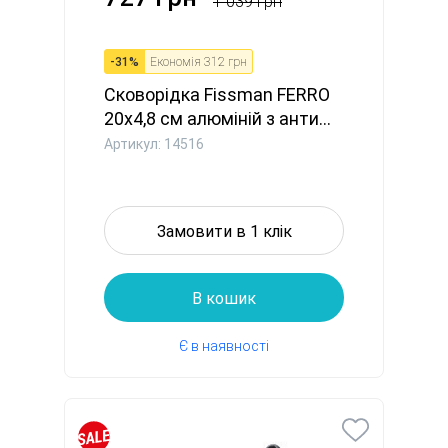
1 039 грн
-
31
%
Економія
312 грн
Сковорідка Fissman FERRO
20x4,8 см алюміній з анти...
Артикул: 14516
Замовити в 1 клік
В кошик
Є в наявності