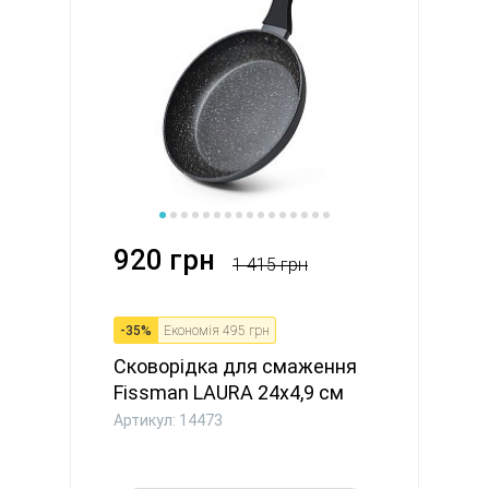
920 грн
1 415 грн
-
35
%
Економія
495 грн
Сковорідка для смаження
Fissman LAURA 24x4,9 см
ал...
Артикул: 14473