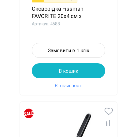
Сковорідка Fissman
FAVORITE 20x4 см з
індукційним ...
Артикул: 4588
Замовити в 1 клік
В кошик
Є в наявності