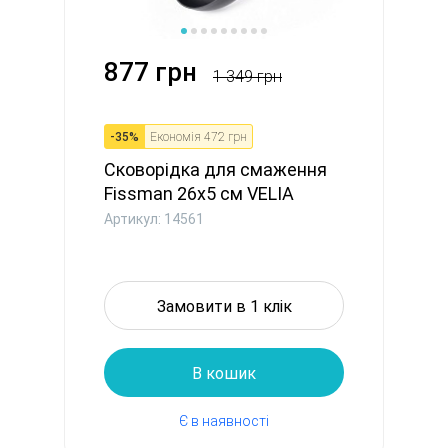
877 грн
1 349 грн
-
35
%
Економія
472 грн
Сковорідка для смаження
Fissman 26x5 см VELIA
алюм...
Артикул: 14561
Замовити в 1 клік
В кошик
Є в наявності