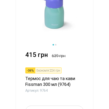
415 грн
639 грн
-
36
%
Економія
224 грн
Термос для чаю та кави
Fissman 300 мл (9764)
Артикул: 9764