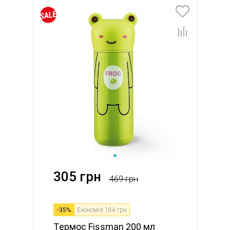
305 грн
469 грн
-
35
%
Економія
164 грн
Термос Fissman 200 мл