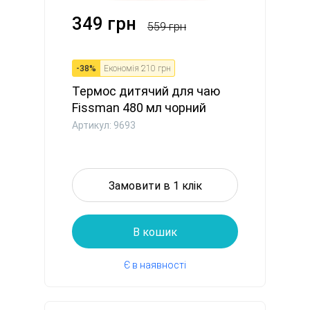
349 грн
559 грн
-
38
%
Економія
210 грн
Термос дитячий для чаю
Fissman 480 мл чорний
Кошен...
Артикул: 9693
Замовити в 1 клік
В кошик
Є в наявності