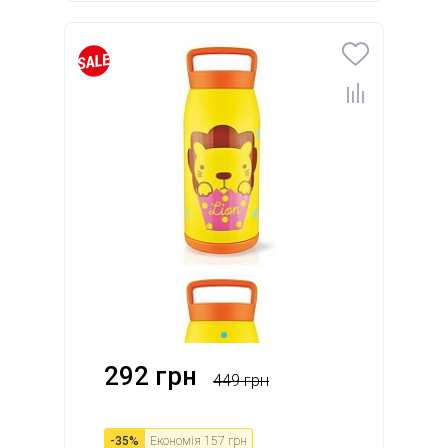
292 грн
449 грн
-
35
%
Економія
157 грн