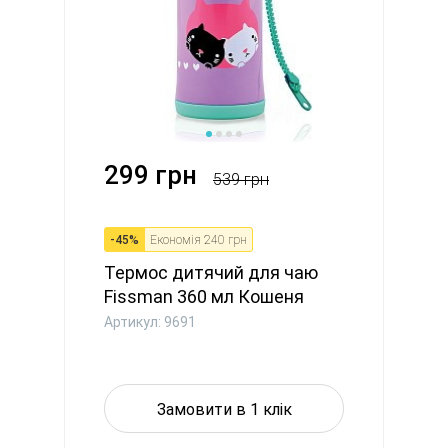
299 грн
539 грн
-
45
%
Економія
240 грн
Термос дитячий для чаю
Fissman 360 мл Кошеня
(9691...
Артикул: 9691
Замовити в 1 клік