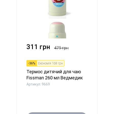
311 грн
479 грн
-
36
%
Економія
168 грн
Термос дитячий для чаю
Fissman 260 мл Ведмедик
(96...
Артикул: 9669