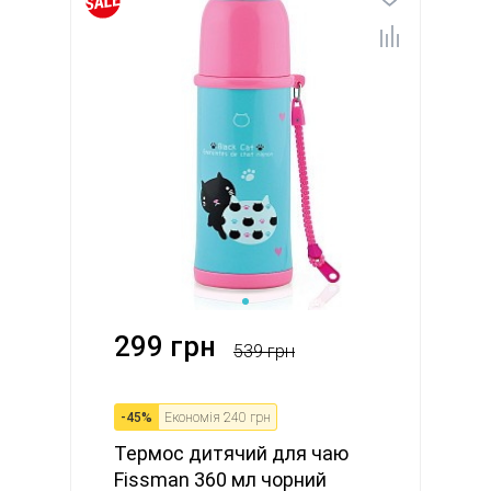
299 грн
539 грн
-
45
%
Економія
240 грн
Термос дитячий для чаю
Fissman 360 мл чорний