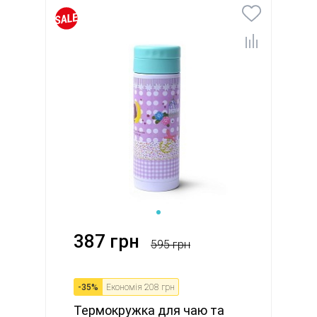
387 грн
595 грн
-
35
%
Економія
208 грн
Термокружка для чаю та