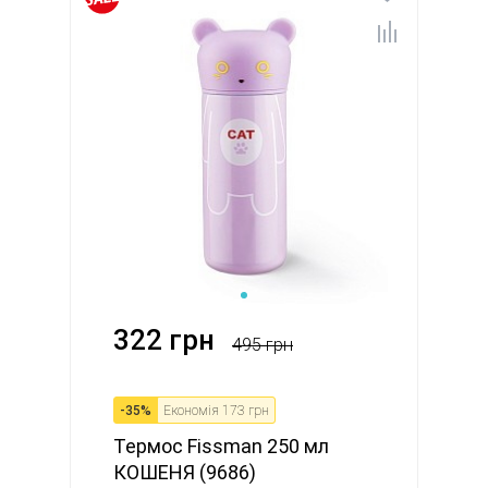
322 грн
495 грн
-
35
%
Економія
173 грн
Термос Fissman 250 мл
КОШЕНЯ (9686)