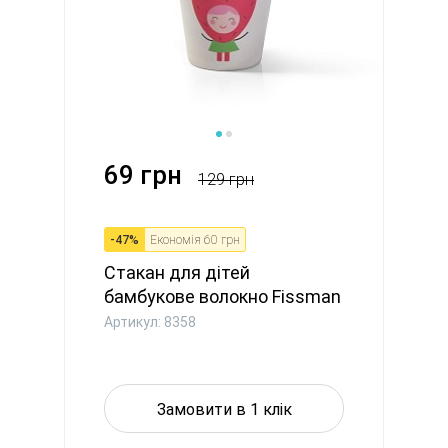
69 грн
129 грн
-
47
%
Економія
60 грн
Стакан для дітей
бамбукове волокно Fissman
300 мл ...
Артикул: 8358
Замовити в 1 клік