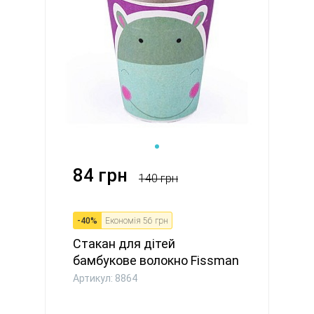
84 грн
140 грн
-
40
%
Економія
56 грн
Стакан для дітей
бамбукове волокно Fissman
300 мл ...
Артикул: 8864