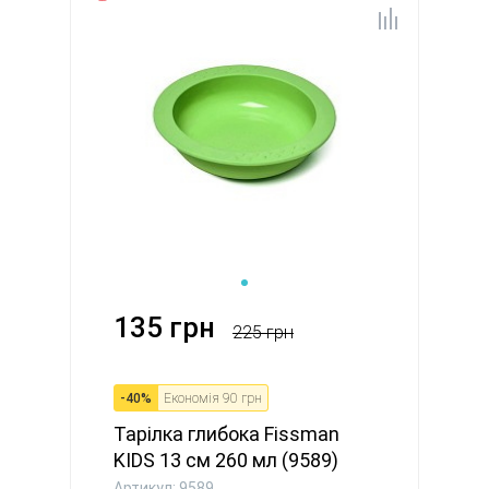
135 грн
225 грн
-
40
%
Економія
90 грн
Тарілка глибока Fissman
KIDS 13 см 260 мл (9589)
Артикул: 9589