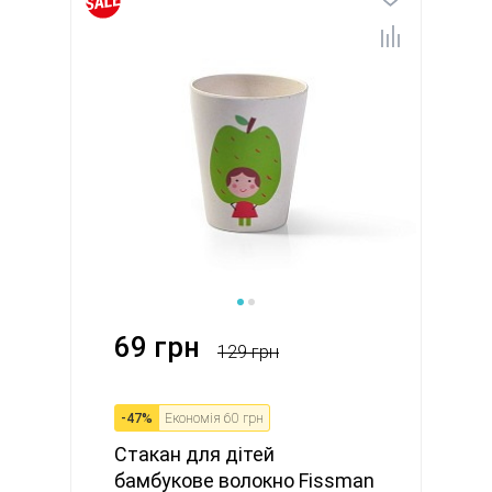
69 грн
129 грн
-
47
%
Економія
60 грн
Стакан для дітей
бамбукове волокно Fissman