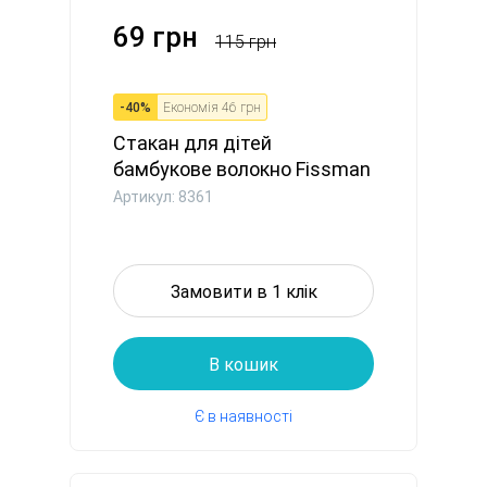
69 грн
115 грн
-
40
%
Економія
46 грн
Стакан для дітей
бамбукове волокно Fissman
300 мл ...
Артикул: 8361
Замовити в 1 клік
В кошик
Є в наявності