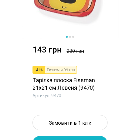
143 грн
239 грн
-
41
%
Економія
96 грн
Тарілка плоска Fissman
21x21 см Левеня (9470)
Артикул: 9470
Замовити в 1 клік