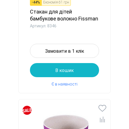
-
44
%
Економія
61 грн
Стакан для дітей
бамбукове волокно Fissman
300 мл ...
Артикул: 8346
Замовити в 1 клік
В кошик
Є в наявності