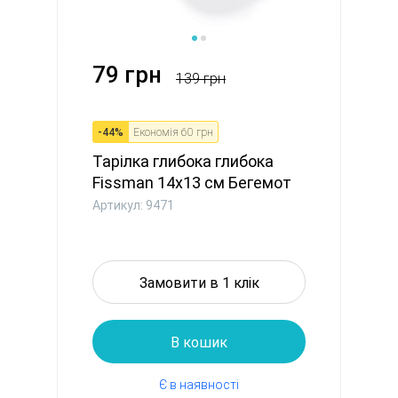
79 грн
139 грн
-
44
%
Економія
60 грн
Тарілка глибока глибока
Fissman 14x13 см Бегемот
(...
Артикул: 9471
Замовити в 1 клік
В кошик
Є в наявності