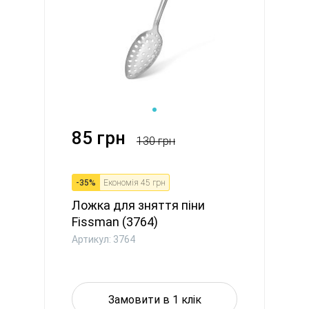
85 грн
130 грн
-
35
%
Економія
45 грн
Ложка для зняття піни
Fissman (3764)
Артикул: 3764
Замовити в 1 клік