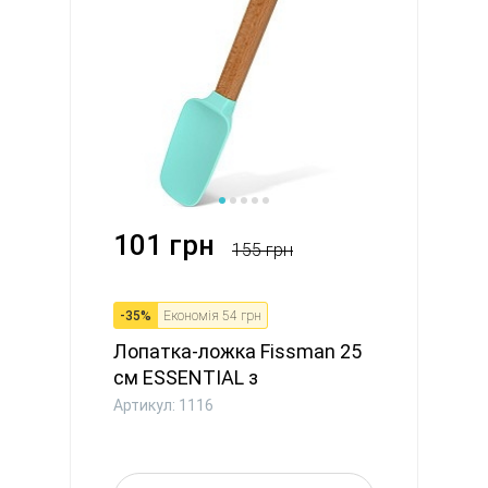
101 грн
155 грн
-
35
%
Економія
54 грн
Лопатка-ложка Fissman 25
см ESSENTIAL з
дерев`яною...
Артикул: 1116