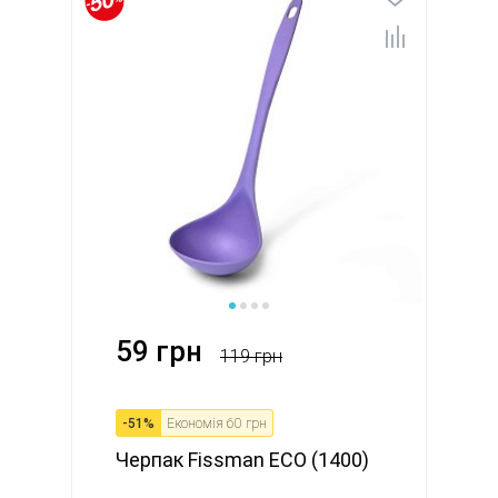
59 грн
119 грн
-
51
%
Економія
60 грн
Черпак Fissman ECO (1400)