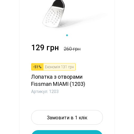
129 грн
260 грн
-
51
%
Економія
131 грн
Лопатка з отворами
Fissman MIAMI (1203)
Артикул: 1203
Замовити в 1 клік