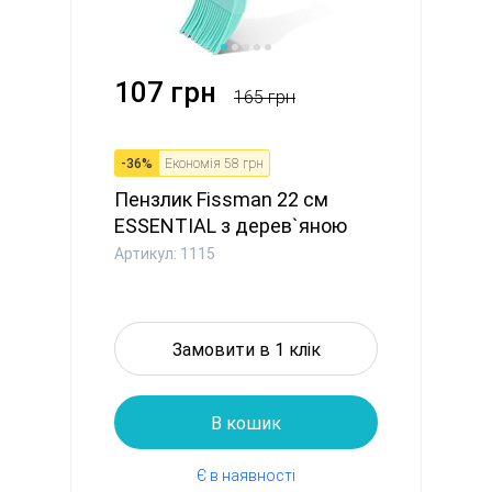
107 грн
165 грн
-
36
%
Економія
58 грн
Пензлик Fissman 22 см
ESSENTIAL з дерев`яною
ручко...
Артикул: 1115
Замовити в 1 клік
В кошик
Є в наявності