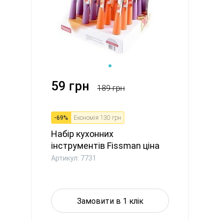
59 грн
189 грн
-
69
%
Економія
130 грн
Набір кухонних
інструментів Fissman ціна
за шт (77...
Артикул: 7731
Замовити в 1 клік