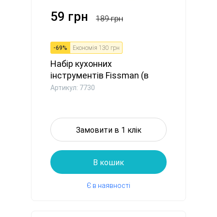
59 грн
189 грн
-
69
%
Економія
130 грн
Набір кухонних
інструментів Fissman (в
промо упако...
Артикул: 7730
Замовити в 1 клік
В кошик
Є в наявності