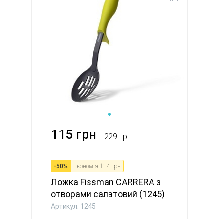
115 грн
229 грн
-
50
%
Економія
114 грн
Ложка Fissman CARRERA з
отворами салатовий (1245)
Артикул: 1245