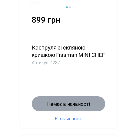
899 грн
Каструля зі скляною
кришкою Fissman MINI CHEF
16x7...
Артикул: 4237
Немає в наявності
Є в наявності