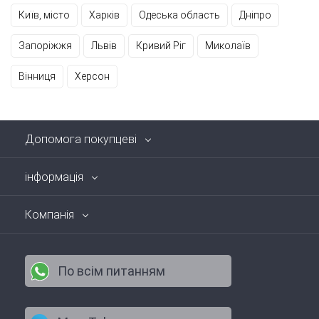
Київ, місто
Харків
Одеська область
Дніпро
Запоріжжя
Львів
Кривий Ріг
Миколаїв
Вінниця
Херсон
Допомога покупцеві
інформація
Компанія
По всім питанням