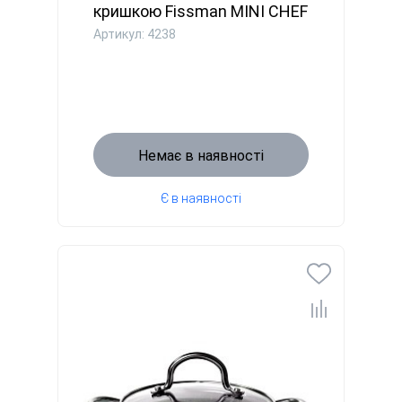
кришкою Fissman MINI CHEF
16x7...
Артикул: 4238
Немає в наявності
Є в наявності