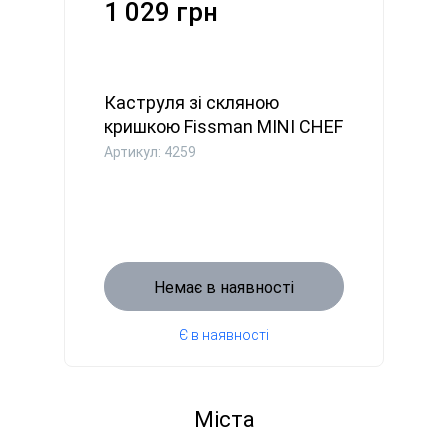
1 029 грн
Каструля зі скляною
кришкою Fissman MINI CHEF
18x8...
Артикул: 4259
Немає в наявності
Є в наявності
Міста