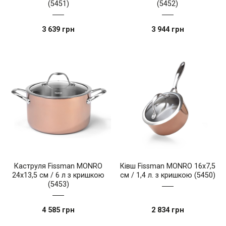
(5451)
(5452)
3 639 грн
3 944 грн
Каструля Fissman MONRO
Ківш Fissman MONRO 16x7,5
24x13,5 см / 6 л з кришкою
см / 1,4 л. з кришкою (5450)
(5453)
4 585 грн
2 834 грн