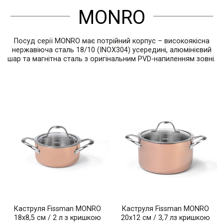
MONRO
Посуд серії MONRO має потрійний корпус – високоякісна
нержавіюча сталь 18/10 (INOX304) усередині, алюмінієвий
шар та магнітна сталь з оригінальним PVD-напиленням зовні.
Каструля Fissman MONRO
Каструля Fissman MONRO
18x8,5 см / 2 л з кришкою
20x12 см / 3,7 лз кришкою