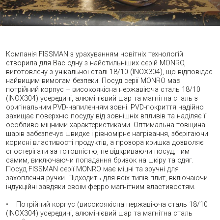
Компанія FISSMAN з урахуванням новітніх технологій
створила для Вас одну з найстильніших серій MONRO,
виготовлену з унікальної сталі 18/10 (INOX304), що відповідає
найвищим вимогам безпеки. Посуд серії MONRO має
потрійний корпус – високоякісна нержавіюча сталь 18/10
(INOX304) усередині, алюмінієвий шар та магнітна сталь з
оригінальним PVD-напиленням зовні. PVD-покриття надійно
захищає поверхню посуду від зовнішніх впливів та наділяє її
особливо міцними характеристиками. Оптимальна товщина
шарів забезпечує швидке і рівномірне нагрівання, зберігаючи
корисні властивості продуктів, а прозора кришка дозволяє
спостерігати за готовністю, не відкриваючи посуд, тим
самим, виключаючи попадання бризок на шкіру та одяг.
Посуд FISSMAN серії MONRO має міцні та зручні для
захоплення ручки. Підходить для всіх типів плит, включаючи
індукційні завдяки своїм ферро магнітним властивостям.
• Потрійний корпус (високоякісна нержавіюча сталь 18/10
(INOX304) усередині, алюмінієвий шар та магнітна сталь