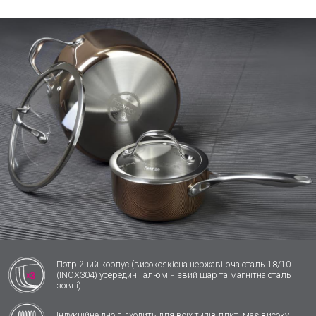
Потрійний корпус (високоякісна нержавіюча сталь 18/10
(INOX304) усередині, алюмінієвий шар та магнітна сталь
зовні)
Індукційне дно підходить для всіх типів плит, має високу