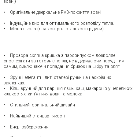
зовні)
• Оригінальне дзеркальне PVD-покриття зовні
• Індукційне дно для оптимального розподілу тепла.
• Мірна шкала (для контролю кількості рідини)
• Прозора скляна кришка з паровипуском дозволяє
спостерігати за готовністю їжі, не відкриваючи посуд, тим
самим, виключаючи попадання бризок на шкіру та одяг
• Зручні елегантні литі сталеві ручки на наскрізних
заклепках.
• Ківш зручний для варіння яєць, каш, макаронів у невеликих
кількостях, кип'ятіння води та молока
• Стильний, оригінальний дизайн
• Найвищий стандарт якості
• Енергозбереження