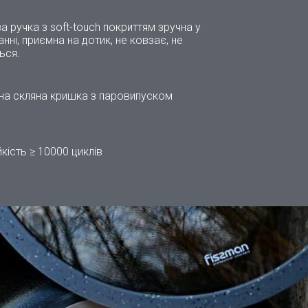
а ручка з soft-touch покриттям зручна у
нні, приємна на дотик, не ковзає, не
ься.
на скляна кришка з паровипуском
кість ≥ 10000 циклів