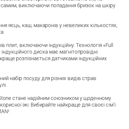
 самим, виключаючи попадання бризок на шкіру
ння яєць, каш, макаронів у невеликих кількостях,
а.
ів плит, включаючи індукційну. Технологія «Full
я індукційного диска має магнітопровідні
 краще розпізнається датчиками індукційних
ий набір посуду для різних видів страв:
лі.
Stone стане надійним союзником у щоденному
корисної їжі. Вибирайте найкраще для своєї сім'ї:
MAN!