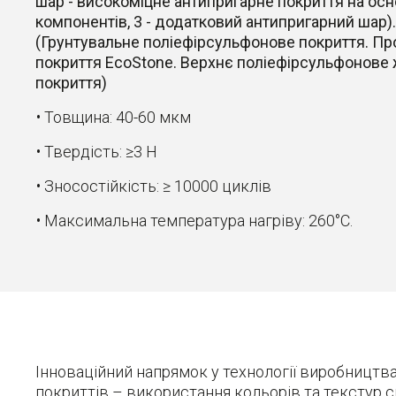
шар - високоміцне антипригарне покриття на осн
компонентів, 3 - додатковий антипригарний шар).
(Грунтувальне поліефірсульфонове покриття. П
покриття EcoStone. Верхнє поліефірсульфонове
покриття)
Товщина: 40-60 мкм
Твердість: ≥3 H
Зносостійкість: ≥ 10000 циклів
Максимальна температура нагріву: 260°С.
Інноваційний напрямок у технології виробництв
покриттів – використання кольорів та текстур с