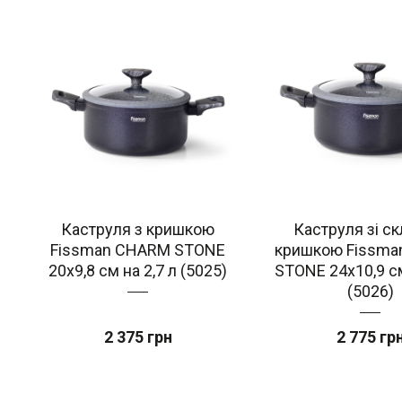
Каструля з кришкою
Каструля зі с
Fissman CHARM STONE
кришкою Fissm
20x9,8 см на 2,7 л (5025)
STONE 24x10,9 см
(5026)
2 375 грн
2 775 гр