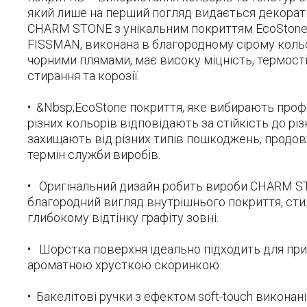
який лише на перший погляд видається декорат
CHARM STONE з унікальним покриттям EcoStone
FISSMAN, виконана в благородному сірому кольо
чорними плямами, має високу міцність, термостій
стирання та корозії.
• &Nbsp;EcoStone покриття, яке вибирають профе
різних кольорів відповідають за стійкість до різ
захищають від різних типів пошкоджень, прод
термін служби виробів.
• Оригінальний дизайн робить вироби CHARM S
благородний вигляд внутрішнього покриття, ст
глибокому відтінку графіту зовні.
• Шорстка поверхня ідеально підходить для приг
ароматною хрусткою скоринкою.
• Бакелітові ручки з ефектом soft-touch виконан