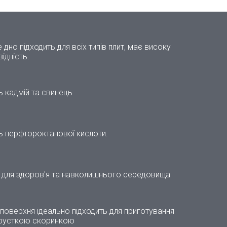
е дно підходить для всіх типів плит, має високу
ідність.
ь кадмій та свинець
ть перфтороктанової кислоти.
 для здоров'я та навколишнього середовища
поверхня ідеально підходить для приготування
хрусткою скоринкою