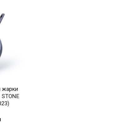
я жарки
M STONE
023)
н