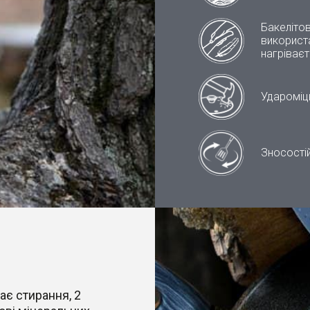
Бакелітов
використа
нагріваєт
Удароміц
Зносостій
ає стирання, 2