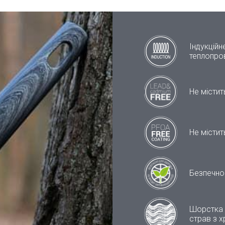
Індукційн
теплопров
Не містит
Не місти
Безпечно
Шорстка 
страв з 