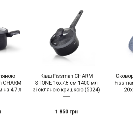
кляною
Ківш Fissman CHARM
Сковор
an CHARM
STONE 16x7,8 см 1400 мл
Fissma
 на 4,7 л
зі скляною кришкою (5024)
20x
н
1 850 грн