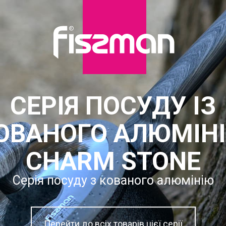
СЕРІЯ ПОСУДУ ІЗ
ОВАНОГО АЛЮМІН
CHARM STONE
Серія посуду з кованого алюмінію
Перейти до всіх товарів цієї серії