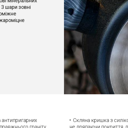
ові мінеральних
 3 шари зовні
роміжне
 жароміцне
а антипригарних
• Скляна кришка з силік
правжнього граніту,
не дряпаючи покриття, д