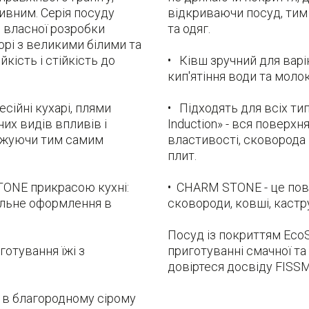
ивним. Серія посуду
відкриваючи посуд, тим
 власної розробки
та одяг.
рі з великими білими та
кість і стійкість до
• Ківш зручний для варі
кип'ятіння води та молок
сійні кухарі, плями
• Підходять для всіх тип
них видів впливів і
Induction» - вся поверхн
овжуючи тим самим
властивості, сковорода
плит.
TONE прикрасою кухні:
• CHARM STONE - це повн
ильне оформлення в
сковороди, ковші, кастру
Посуд із покриттям Eco
отування їжі з
приготуванні смачної та 
довіртеся досвіду FISS
і в благородному сірому