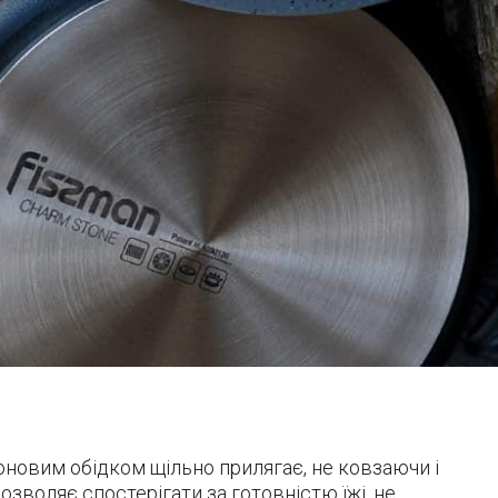
оновим обідком щільно прилягає, не ковзаючи і
озволяє спостерігати за готовністю їжі, не