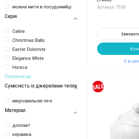
можна мити в посудомийці
Артикул: 7538
Серія
Celine
Замовити
Christmas Balls
Easter Dolomite
В к
Elegance White
Є в на
Horeca
Показати ще
Сумісність із джерелами тепла
мікрохвильові печі
Матеріал
доломіт
кераміка