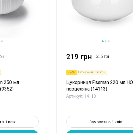
1
2
3
219 грн
рн
355 грн
-
39
%
Економія
136 грн
n 250 мл
Цукорниця Fissman 220 мл H
(9352)
порцеляна (14113)
Артикул: 14113
 в 1 клік
Замовити в 1 клік