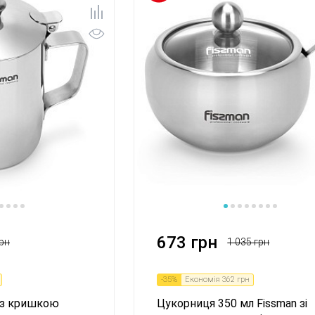
1
673 грн
рн
1 035 грн
-
35
%
Економія
362 грн
 з кришкою
Цукорниця 350 мл Fissman зі