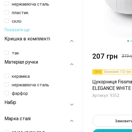
нержавіюча сталь
пластик
скло
Показати ще
Кришка в комплекті
1
2
3
так
207 грн
319 г
Матеріал ручки
-
36
%
Економія
112 грн
кераміка
Цукорниця Fissma
нержавіюча сталь
ELEGANCE WHITE 
фарфор
Артикул: 9352
Набір
Марка сталі
Замовити