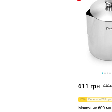
1
2
3
4
5
6
7
8
611 грн
940 г
-
35
%
Економія
329 грн
Молочник 600 мл