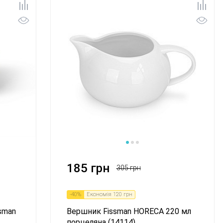
185 грн
305 грн
-
40
%
Економія
120 грн
sman
Вершник Fissman HORECA 220 мл
порцеляна (14114)