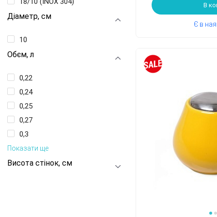
18/10 (INOX 304)
В к
Діаметр, см
Є в на
10
Обєм, л
0,22
0,24
0,25
0,27
0,3
Показати ще
Висота стінок, см