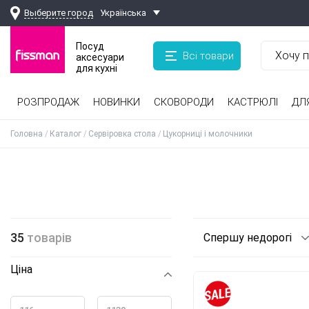
Выберите город
Українська
Посуд
Всі товари
аксесуари
для кухні
РОЗПРОДАЖ
НОВИНКИ
СКОВОРОДИ
КАСТРЮЛІ
ДЛ
Дитячий посуд для приготування
Сковороди зі знімною ручкою
Кавоварки, турки, кавомолки
Терки, шинковки, яйцерізки, чоппери
Дитячий посуд для прийому їжі
Головна
Каталог
Сервіровка стола
Цукорниці і молочники
35
товарів
Спершу недорогі
Ціна