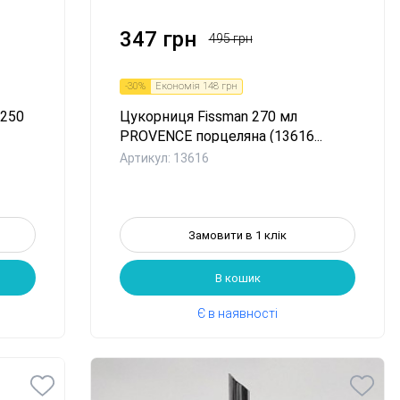
347 грн
495 грн
-
30
%
Економія
148 грн
 250
Цукорниця Fissman 270 мл
PROVENCE порцеляна (13616...
Артикул: 13616
Замовити в 1 клік
В кошик
Є в наявності