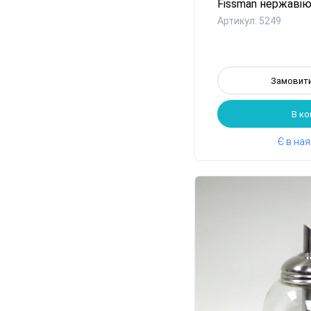
Fissman нержавіюч
Артикул: 5249
Замовити
В к
Є в на