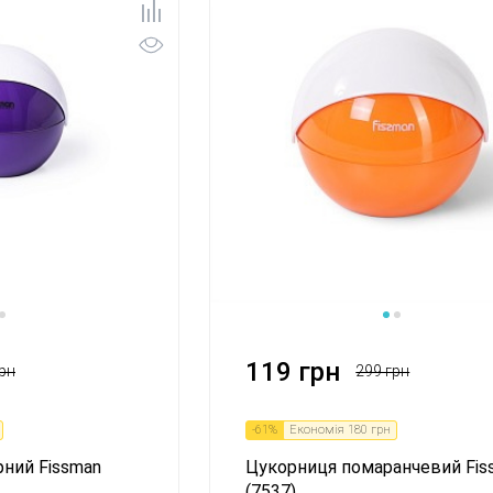
1
2
3
119 грн
рн
299 грн
-
61
%
Економія
180 грн
ний Fissman
Цукорниця помаранчевий Fis
(7537)