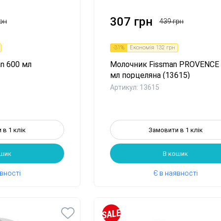
1
2
3
4
5
307 грн
рн
439 грн
-
31
%
Економія
132 грн
n 600 мл
Молочник Fissman PROVENCE
мл порцеляна (13615)
Артикул: 13615
 в 1 клік
Замовити в 1 клік
ошик
В кошик
явності
Є в наявності