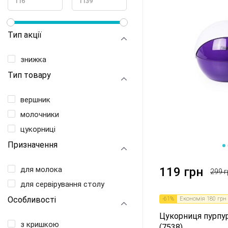
Тип акції
знижка
Тип товару
вершник
молочники
цукорниці
Призначення
1
2
для молока
119 грн
299 г
для сервірування столу
Особливості
-
61
%
Економія
180 грн
Цукорниця пурпур
з кришкою
(7538)