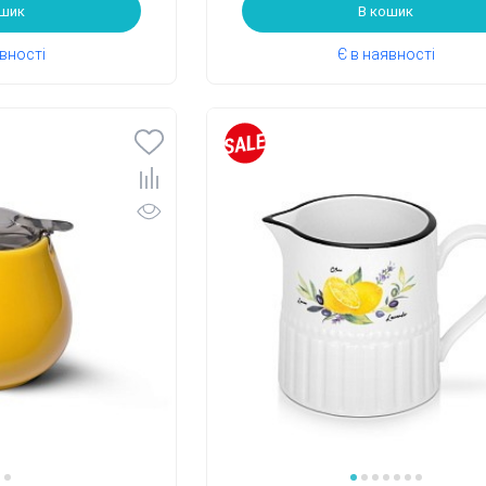
ошик
В кошик
явності
Є в наявності