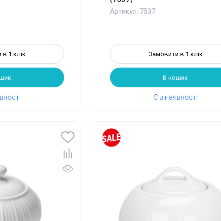
Артикул: 7537
 в 1 клік
Замовити в 1 клік
ошик
В кошик
явності
Є в наявності