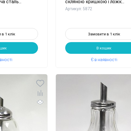
а сталь...
скляною кришкою і ложк...
Артикул: 5872
 в 1 клік
Замовити в 1 клік
ошик
В кошик
явності
Є в наявності