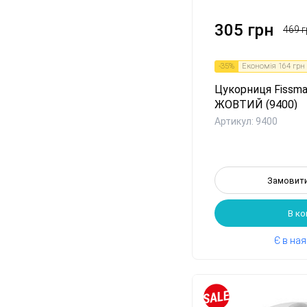
1
2
3
4
5
6
7
305 грн
469 г
-
35
%
Економія
164 грн
Цукорниця Fissma
ЖОВТИЙ (9400)
Артикул: 9400
Замовити
В к
Є в на