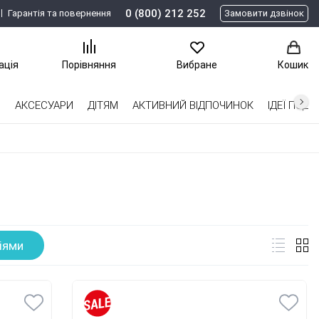
0 (800) 212 252
Гарантія та повернення
Замовити дзвінок
ація
Порівняння
Вибране
Кошик
І
АКСЕСУАРИ
ДІТЯМ
АКТИВНИЙ ВІДПОЧИНОК
ІДЕЇ ​​ПОД
іями