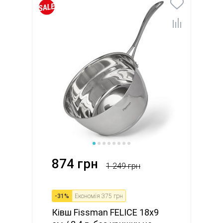
874 грн
1 249 грн
-
31
%
Економія
375 грн
Ківш Fissman FELICE 18x9