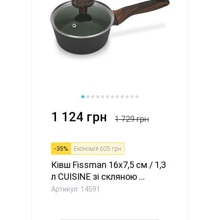
1 124 грн
1 729 грн
-
35
%
Економія
605 грн
Ківш Fissman 16x7,5 см / 1,3
л CUISINE зі скляною ...
Артикул: 14591