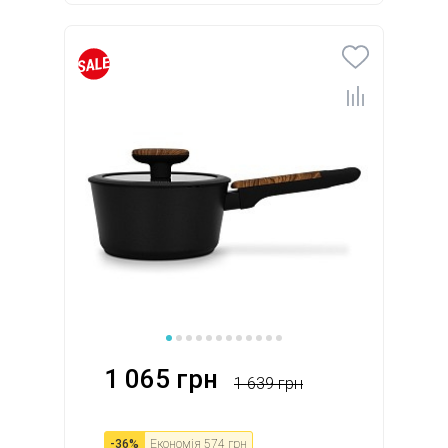
1 065 грн
1 639 грн
-
36
%
Економія
574 грн