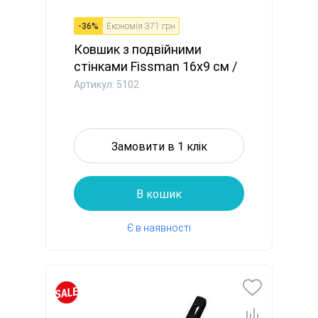
-
36
%
Економія
371 грн
Ковшик з подвійними
стінками Fissman 16x9 см /
0,9...
Артикул: 5102
Замовити в 1 клік
В кошик
Є в наявності