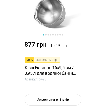
877 грн
1 349 грн
-
35
%
Економія
472 грн
Ківш Fissman 16x9,5 см /
0,95 л для водяної бані н...
Артикул: 5498
Замовити в 1 клік