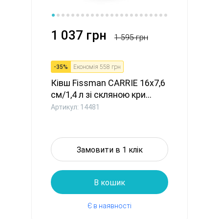
1 037 грн
1 595 грн
-
35
%
Економія
558 грн
Ківш Fissman CARRIE 16x7,6
см/1,4 л зі скляною кри...
Артикул: 14481
Замовити в 1 клік
В кошик
Є в наявності