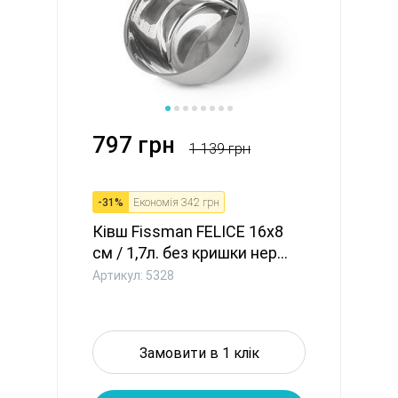
797 грн
1 139 грн
-
31
%
Економія
342 грн
Ківш Fissman FELICE 16x8
см / 1,7л. без кришки нер...
Артикул: 5328
Замовити в 1 клік