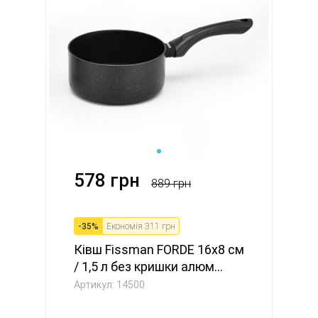
578 грн
889 грн
-
35
%
Економія
311 грн
Ківш Fissman FORDE 16x8 см
/ 1,5 л без кришки алюм...
Артикул: 14500