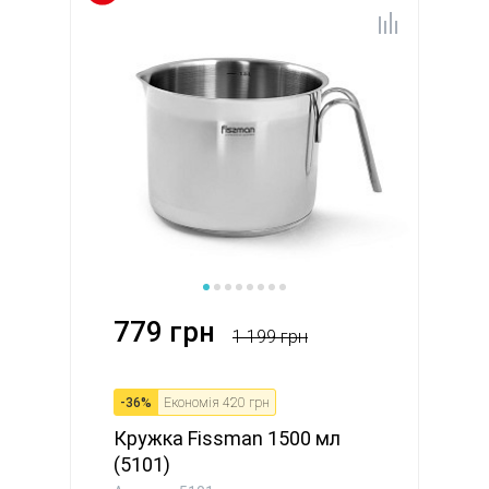
779 грн
1 199 грн
-
36
%
Економія
420 грн
Кружка Fissman 1500 мл
(5101)