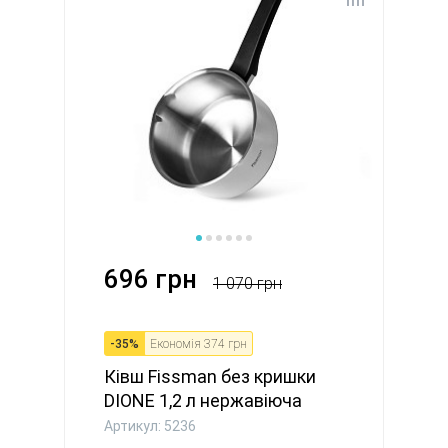
696 грн
1 070 грн
-
35
%
Економія
374 грн
Ківш Fissman без кришки
DIONE 1,2 л нержавіюча
ста...
Артикул: 5236