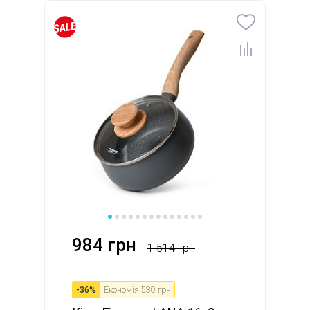
984 грн
1 514 грн
-
36
%
Економія
530 грн