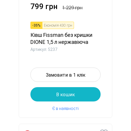
799 грн
1 229 грн
-
35
%
Економія
430 грн
Ківш Fissman без кришки
DIONE 1,5 л нержавіюча
ста...
Артикул: 5237
Замовити в 1 клік
В кошик
Є в наявності