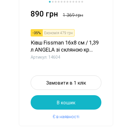
890 грн
1 369 грн
-
35
%
Економія
479 грн
Ківш Fissman 16x8 см / 1,39
л ANGELA зі скляною кр...
Артикул: 14604
Замовити в 1 клік
В кошик
Є в наявності