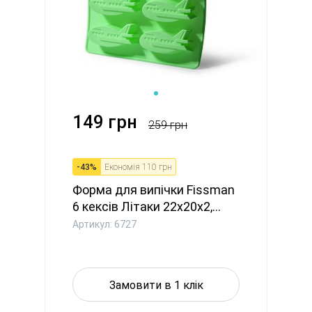
149 грн
259 грн
-
43
%
Економія
110 грн
Форма для випічки Fissman
6 кексів Літаки 22x20x2,...
Артикул: 6727
Замовити в 1 клік