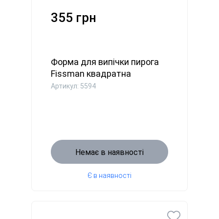
355 грн
Форма для випічки пирога
Fissman квадратна
24x24x4...
Артикул: 5594
Немає в наявності
Є в наявності