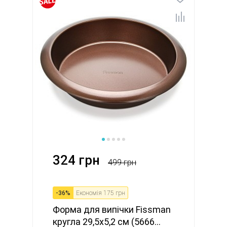
324 грн
499 грн
-
36
%
Економія
175 грн
Форма для випічки Fissman
кругла 29,5х5,2 см (5666...