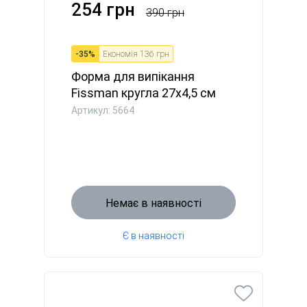
254 грн
390 грн
-
35
%
Економія
136 грн
Форма для випікання
Fissman кругла 27х4,5 см
(5664...
Артикул: 5664
Немає в наявності
Є в наявності