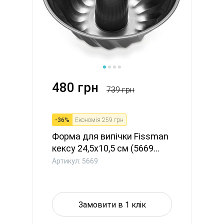
480 грн
739 грн
-
36
%
Економія
259 грн
Форма для випічки Fissman
кексу 24,5x10,5 см (5669...
Артикул: 5669
Замовити в 1 клік