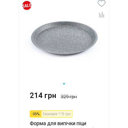
214 грн
329 грн
-
35
%
Економія
115 грн
Форма для випічки піци