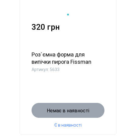
320 грн
Роз`ємна форма для
випічки пирога Fissman
PIANA 22...
Артикул: 5633
Немає в наявності
Є в наявності