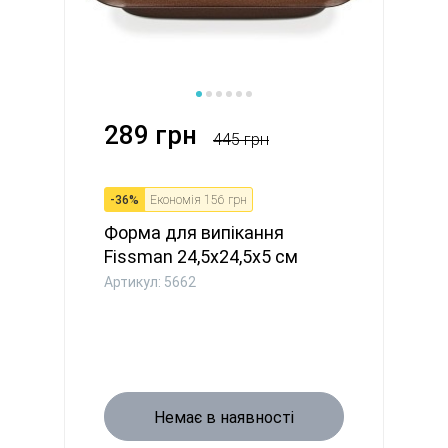
289 грн
445 грн
-
36
%
Економія
156 грн
Форма для випікання
Fissman 24,5х24,5x5 см
(5662)
Артикул: 5662
Немає в наявності