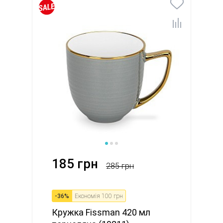
185 грн
285 грн
-
36
%
Економія
100 грн
Кружка Fissman 420 мл