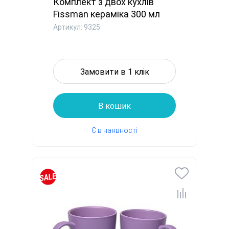
Комплект з двох кухлів
Fissman кераміка 300 мл
акв...
Артикул: 9325
Замовити в 1 клік
В кошик
Є в наявності