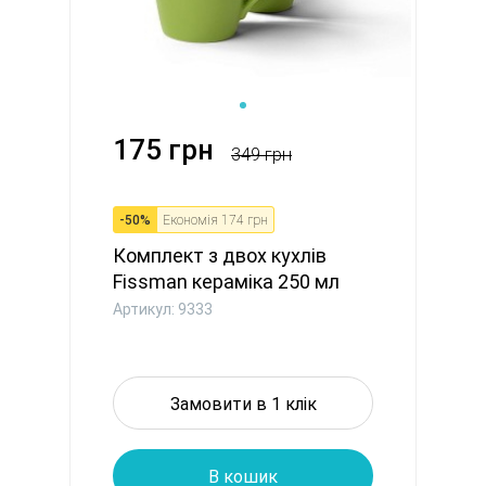
175 грн
349 грн
-
50
%
Економія
174 грн
Комплект з двох кухлів
Fissman кераміка 250 мл
зел...
Артикул: 9333
Замовити в 1 клік
В кошик