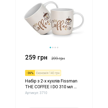
259 грн
399 грн
-
36
%
Економія
140 грн
Набір з 2-х кухлів Fissman
THE COFFEE I DO 310 мл ...
Артикул: 3710