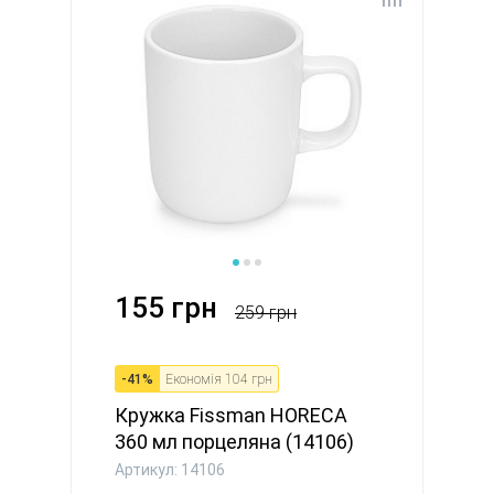
155 грн
259 грн
-
41
%
Економія
104 грн
Кружка Fissman HORECA
360 мл порцеляна (14106)
Артикул: 14106