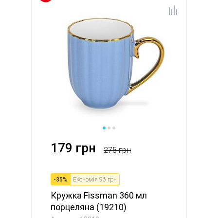
179 грн
275 грн
-
35
%
Економія
96 грн
Кружка Fissman 360 мл
порцеляна (19210)