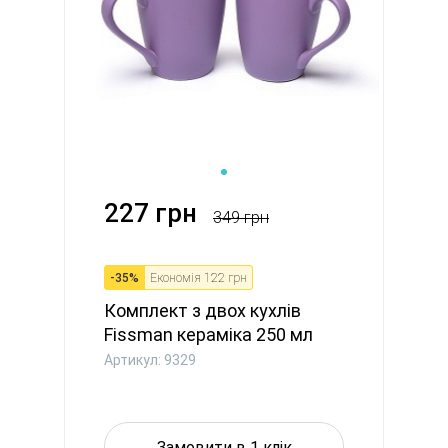
227 грн
349 грн
-
35
%
Економія
122 грн
Комплект з двох кухлів
Fissman кераміка 250 мл
ліл...
Артикул: 9329
Замовити в 1 клік