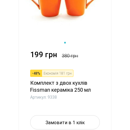
199 грн
380 грн
-
48
%
Економія
181 грн
Комплект з двох кухлів
Fissman кераміка 250 мл
пом...
Артикул: 9338
Замовити в 1 клік