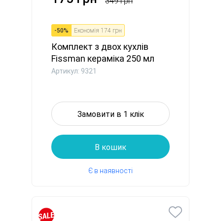
349 грн
-
50
%
Економія
174 грн
Комплект з двох кухлів
Fissman кераміка 250 мл
зел...
Артикул: 9321
Замовити в 1 клік
В кошик
Є в наявності