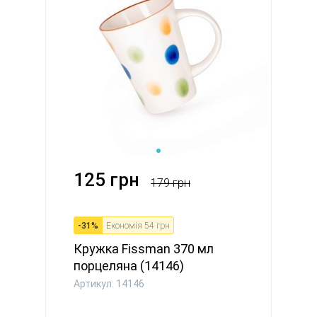
125 грн
179 грн
-
31
%
Економія
54 грн
Кружка Fissman 370 мл
порцеляна (14146)
Артикул: 14146