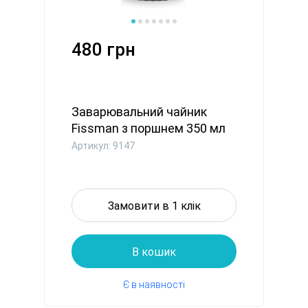
480 грн
Заварювальний чайник
Fissman з поршнем 350 мл
скля...
Артикул: 9147
Замовити в 1 клік
В кошик
Є в наявності