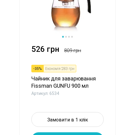
526 грн
809 грн
-
35
%
Економія
283 грн
Чайник для заварювання
Fissman GUNFU 900 мл
(6534)
Артикул: 6534
Замовити в 1 клік