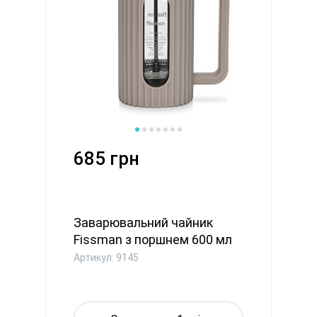
685 грн
Заварювальний чайник
Fissman з поршнем 600 мл
скля...
Артикул: 9145