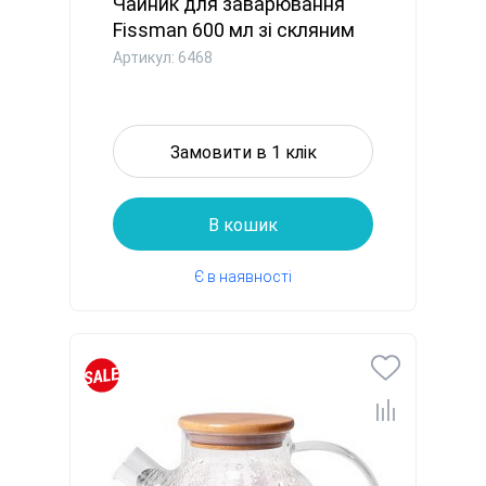
Чайник для заварювання
Fissman 600 мл зі скляним
ф...
Артикул: 6468
Замовити в 1 клік
В кошик
Є в наявності