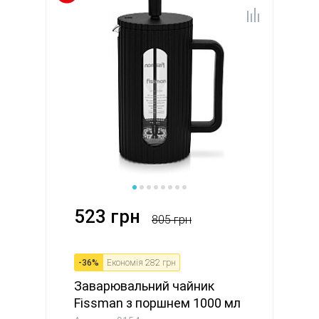
523 грн
805 грн
-
36
%
Економія
282 грн
Заварювальний чайник
Fissman з поршнем 1000 мл