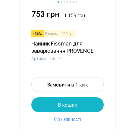
753 грн
1 159 грн
-
36
%
Економія
406 грн
Чайник Fissman для
заварювання PROVENCE
1000 мл по...
Артикул: 13614
Замовити в 1 клік
В кошик
Є в наявності