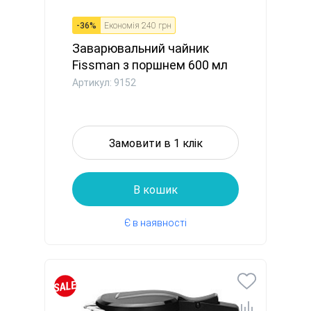
-
36
%
Економія
240 грн
Заварювальний чайник
Fissman з поршнем 600 мл
скля...
Артикул: 9152
Замовити в 1 клік
В кошик
Є в наявності