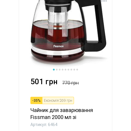
501 грн
770 грн
-
35
%
Економія
269 грн
Чайник для заварювання
Fissman 2000 мл зі
сталевим...
Артикул: 6464