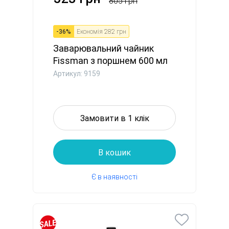
805 грн
-
36
%
Економія
282 грн
Заварювальний чайник
Fissman з поршнем 600 мл
скля...
Артикул: 9159
Замовити в 1 клік
В кошик
Є в наявності