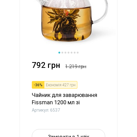
792 грн
1 219 грн
-
36
%
Економія
427 грн
Чайник для заварювання
Fissman 1200 мл зі
сталевим...
Артикул: 6537
Замовити в 1 клік