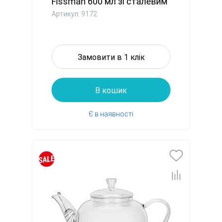
Fissman 600 мл зі сталевим
...
Артикул: 9172
Замовити в 1 клік
В кошик
Є в наявності