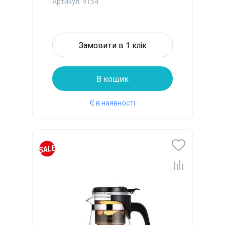
скл...
Артикул: 9154
Замовити в 1 клік
В кошик
Є в наявності