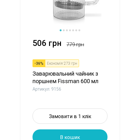
506 грн
779 грн
-
36
%
Економія
273 грн
Заварювальний чайник з
поршнем Fissman 600 мл
скля...
Артикул: 9156
Замовити в 1 клік
В кошик