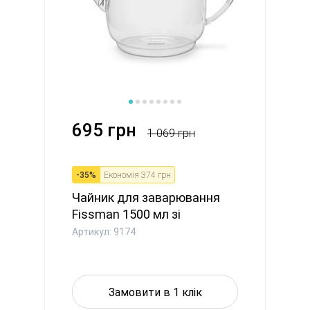
695 грн
1 069 грн
-
35
%
Економія
374 грн
Чайник для заварювання
Fissman 1500 мл зі
сталевим...
Артикул: 9174
Замовити в 1 клік