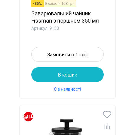
-
35
%
Економія
168 грн
Заварювальний чайник
Fissman з поршнем 350 мл
скля...
Артикул: 9150
Замовити в 1 клік
В кошик
Є в наявності