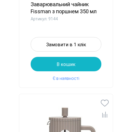
Заварювальний чайник
Fissman з поршнем 350 мл
скля...
Артикул: 9144
Замовити в 1 клік
В кошик
Є в наявності