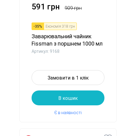
591 грн
909 грн
-
35
%
Економія
318 грн
Заварювальний чайник
Fissman з поршнем 1000 мл
скл...
Артикул: 9168
Замовити в 1 клік
В кошик
Є в наявності