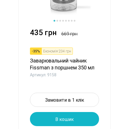
435 грн
669 грн
-
35
%
Економія
234 грн
Заварювальний чайник
Fissman з поршнем 350 мл
скля...
Артикул: 9158
Замовити в 1 клік
В кошик