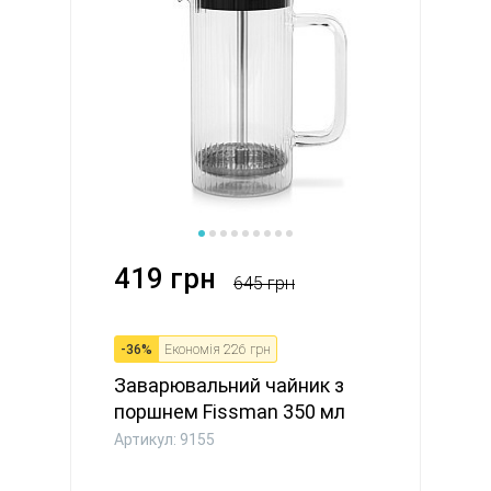
419 грн
645 грн
-
36
%
Економія
226 грн
Заварювальний чайник з
поршнем Fissman 350 мл
скля...
Артикул: 9155